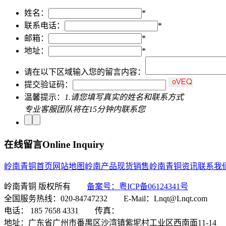
姓名：
*
联系电话：
*
邮箱：
*
地址：
*
请在以下区域输入您的留言内容：
提交验证码：
温馨提示：
1.请您填写真实的姓名和联系方式
专业客服团队将在15分钟内联系您
在线留言
Online Inquiry
岭南青铜首页
网站地图
岭南产品
现货销售
岭南青铜资讯
联系我
岭南青铜 版权所有
备案号：粤ICP备06124341号
全国服务热线：020-84747232 E-Mail：Lnqt@Lnqt.com
电话： 185 7658 4331 传真：
地址：广东省广州市番禺区沙湾镇紫坭村工业区西南面11-14